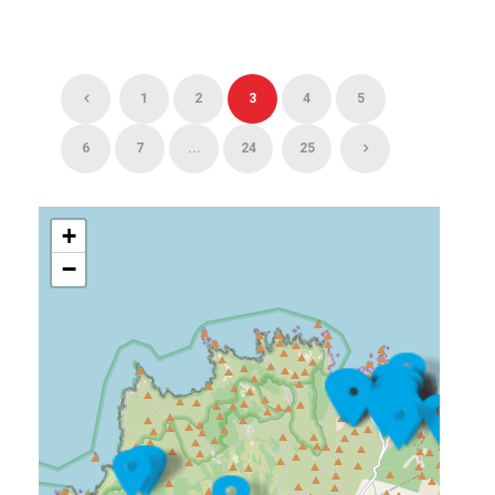
1
2
3
4
5
6
7
...
24
25
+
−