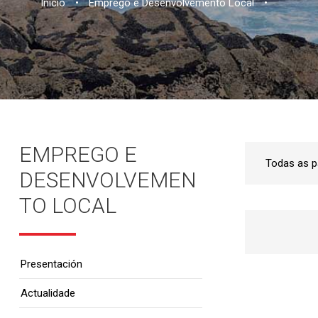
Inicio
•
Emprego e Desenvolvemento Local
•
EMPREGO E
DESENVOLVEMEN
TO LOCAL
Presentación
Actualidade