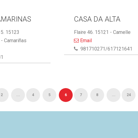
AMARINAS
CASA DA ALTA
5. 15123
Flaire 46. 15121 - Camelle
- Camariñas
Email
981710271/617121641
81
2
...
4
5
6
7
8
...
24