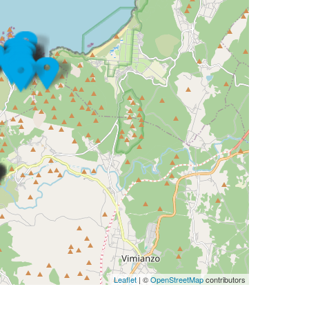
Leaflet
| ©
OpenStreetMap
contributors