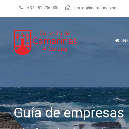
+34 981 736 000
correo@camarinas.net
INI
Guía de empresas