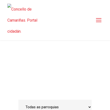
Guía de empresas
Inicio
•
Emprego e Desenvolvemento Local
•