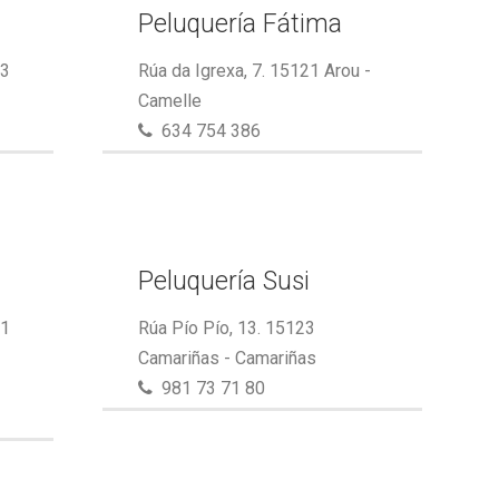
Peluquería Fátima
23
Rúa da Igrexa, 7. 15121 Arou -
Camelle
634 754 386
Peluquería Susi
21
Rúa Pío Pío, 13. 15123
Camariñas - Camariñas
981 73 71 80