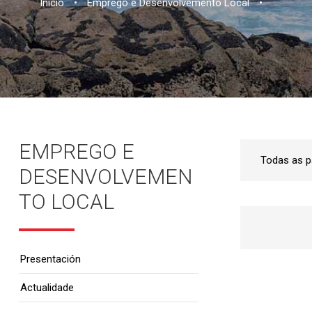
Inicio
•
Emprego e Desenvolvemento Local
•
EMPREGO E
DESENVOLVEMEN
TO LOCAL
Presentación
Actualidade