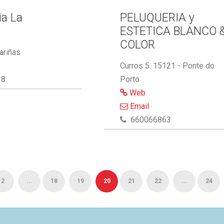
ia La
PELUQUERIA y
ESTETICA BLANCO 
COLOR
ariñas
Curros 5. 15121 - Ponte do
18
Porto
Web
Email
660066863
2
...
18
19
20
21
22
...
24