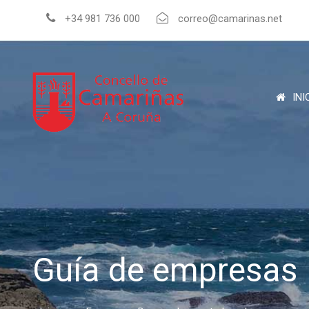
+34 981 736 000
correo@camarinas.net
INI
Guía de empresas