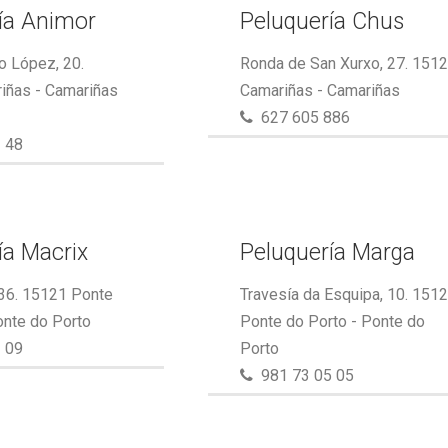
ía Animor
Peluquería Chus
o López, 20.
Ronda de San Xurxo, 27. 151
iñas - Camariñas
Camariñas - Camariñas
627 605 886
 48
ía Macrix
Peluquería Marga
 36. 15121 Ponte
Travesía da Esquipa, 10. 151
onte do Porto
Ponte do Porto - Ponte do
 09
Porto
981 73 05 05