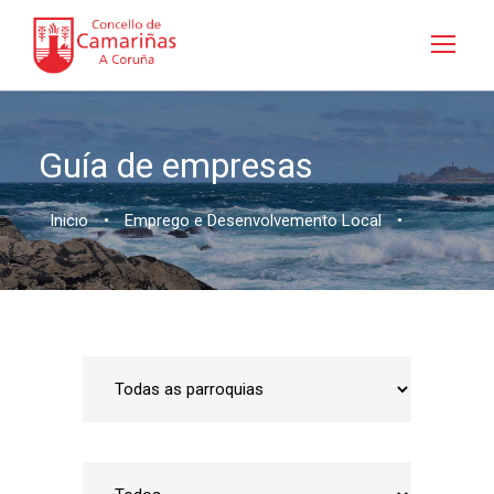
Guía de empresas
Inicio
•
Emprego e Desenvolvemento Local
•