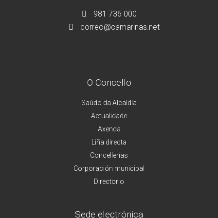
981 736 000
correo@camarinas.net
O Concello
Saúdo da Alcaldía
Actualidade
Axenda
Liña directa
Concellerías
Corporación municipal
Directorio
Sede electrónica