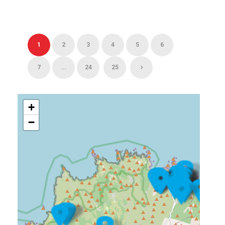
1
2
3
4
5
6
7
...
24
25
+
−