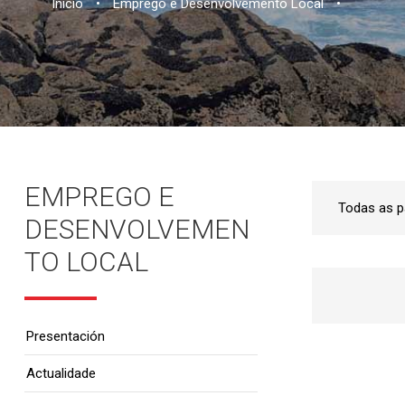
Inicio
•
Emprego e Desenvolvemento Local
•
EMPREGO E
DESENVOLVEMEN
TO LOCAL
Presentación
Actualidade