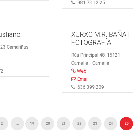
981 73 12 25
ustiano
XURXO M.R. BAÑA |
FOTOGRAFÍA
123 Camariñas -
Rúa Principal 48. 15121
Camelle - Camelle
72
Web
Email
636 399 209
2
...
19
20
21
22
23
24
25