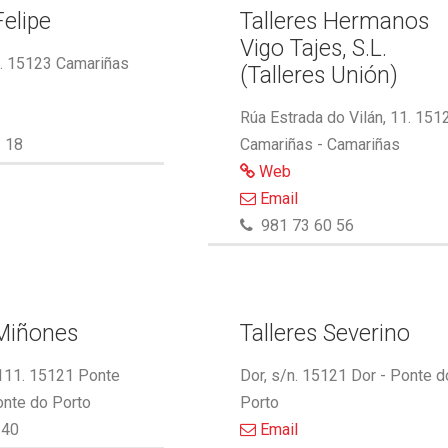
Felipe
Talleres Hermanos
Vigo Tajes, S.L.
2. 15123 Camariñas
(Talleres Unión)
Rúa Estrada do Vilán, 11. 151
 18
Camariñas - Camariñas
Web
Email
981 73 60 56
 Miñones
Talleres Severino
 111. 15121 Ponte
Dor, s/n. 15121 Dor - Ponte d
onte do Porto
Porto
340
Email