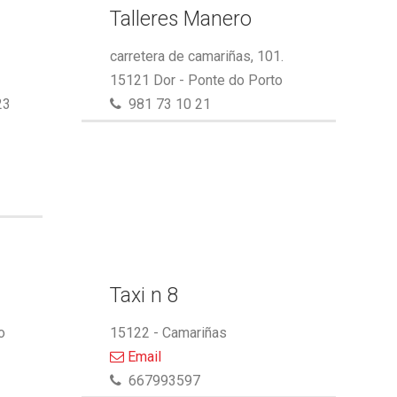
Talleres Manero
carretera de camariñas, 101.
15121 Dor - Ponte do Porto
23
981 73 10 21
Taxi n 8
o
15122 - Camariñas
Email
667993597