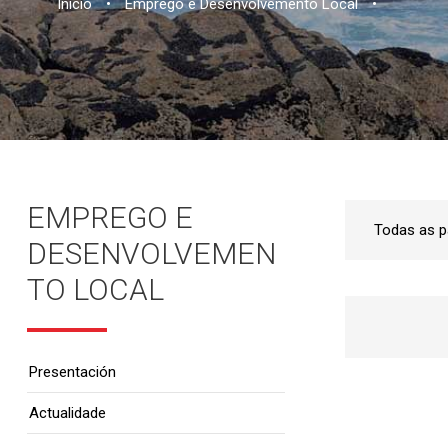
Inicio
•
Emprego e Desenvolvemento Local
•
EMPREGO E
DESENVOLVEMEN
TO LOCAL
Presentación
Actualidade