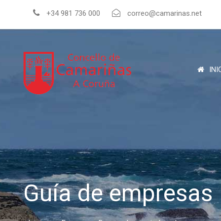
+34 981 736 000
correo@camarinas.net
INI
Guía de empresas