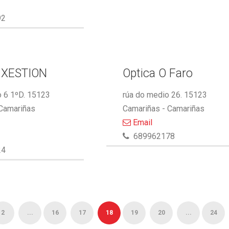
92
 XESTION
Optica O Faro
 6 1ºD. 15123
rúa do medio 26. 15123
 Camariñas
Camariñas - Camariñas
Email
689962178
24
2
...
16
17
18
19
20
...
24