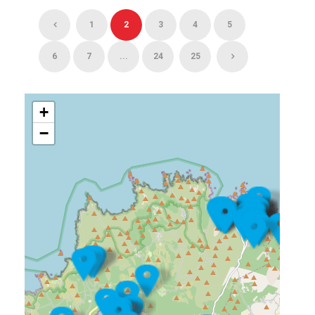
1
2
3
4
5
6
7
...
24
25
+
−