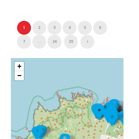
1
2
3
4
5
6
7
...
24
25
+
−