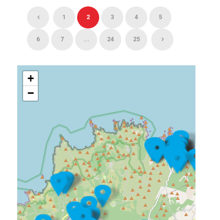
1
2
3
4
5
6
7
...
24
25
+
−