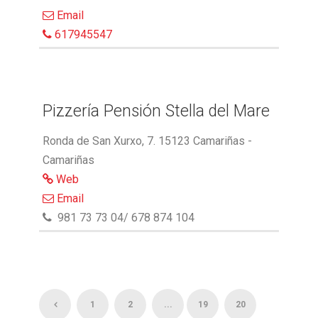
Email
617945547
Pizzería Pensión Stella del Mare
Ronda de San Xurxo, 7. 15123 Camariñas -
Camariñas
Web
Email
981 73 73 04/ 678 874 104
1
2
...
19
20