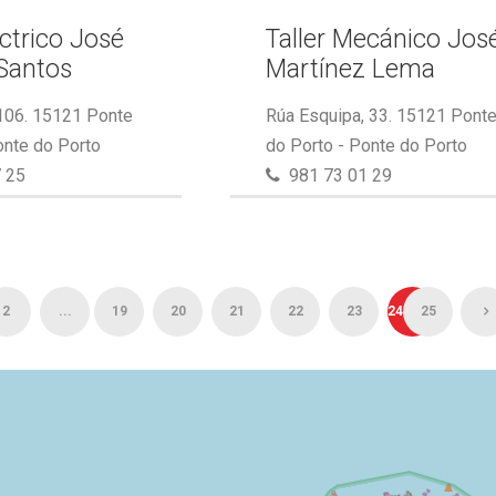
éctrico José
Taller Mecánico Jos
Santos
Martínez Lema
 106. 15121 Ponte
Rúa Esquipa, 33. 15121 Pont
onte do Porto
do Porto - Ponte do Porto
 25
981 73 01 29
2
...
19
20
21
22
23
24
25