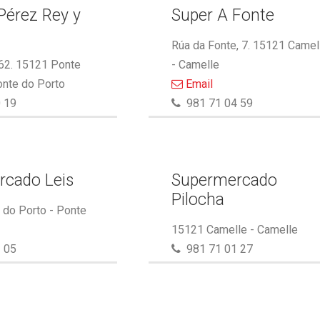
Pérez Rey y
Super A Fonte
.
Rúa da Fonte, 7. 15121 Camel
 62. 15121 Ponte
- Camelle
onte do Porto
Email
 19
981 71 04 59
rcado Leis
Supermercado
Pilocha
do Porto - Ponte
15121 Camelle - Camelle
 05
981 71 01 27