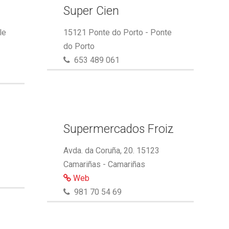
Super Cien
le
15121 Ponte do Porto - Ponte
do Porto
653 489 061
Supermercados Froiz
Avda. da Coruña, 20. 15123
Camariñas - Camariñas
Web
981 70 54 69