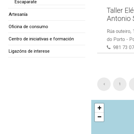
Escaparate
Taller El
Artesanía
Antonio 
Oficina de consumo
Rúa outeiro,
Centro de iniciativas e formación
do Porto - P
981 73 07
Ligazóns de interese
1
+
−