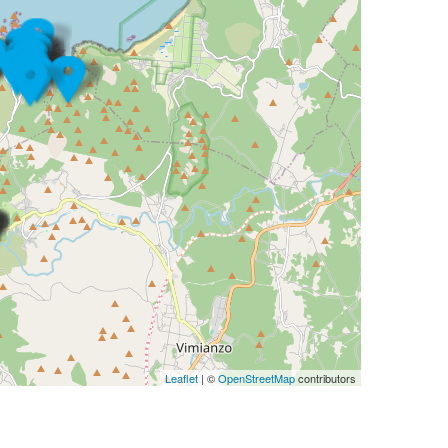
Leaflet
| ©
OpenStreetMap
contributors