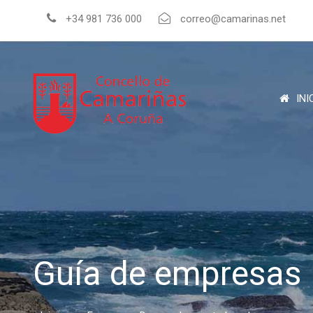
+34 981 736 000
correo@camarinas.net
INI
Guía de empresas