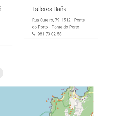
é
Talleres Baña
Rúa Outeiro, 79. 15121 Ponte
e
do Porto - Ponte do Porto
981 73 02 58