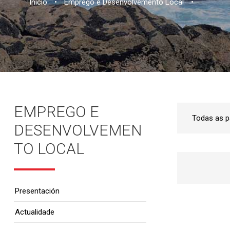
Inicio
•
Emprego e Desenvolvemento Local
•
EMPREGO E
DESENVOLVEMEN
TO LOCAL
Presentación
Actualidade