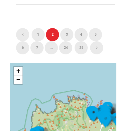
1
2
3
4
5
6
7
...
24
25
+
−