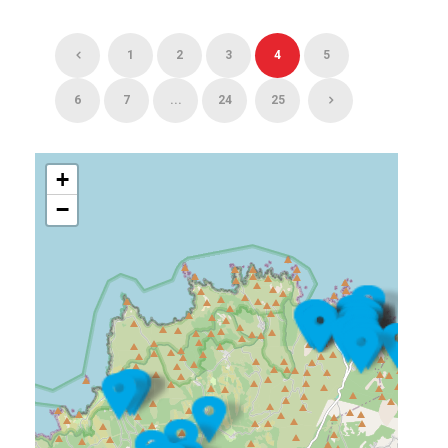
1
2
3
4
5
6
7
...
24
25
+
−