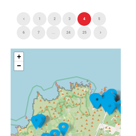
1
2
3
4
5
6
7
...
24
25
+
−