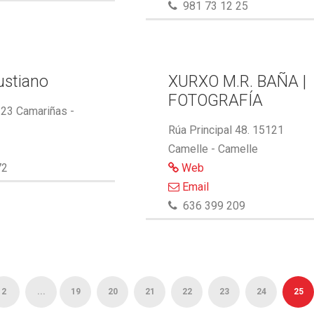
981 73 12 25
ustiano
XURXO M.R. BAÑA |
FOTOGRAFÍA
123 Camariñas -
Rúa Principal 48. 15121
Camelle - Camelle
72
Web
Email
636 399 209
2
...
19
20
21
22
23
24
25