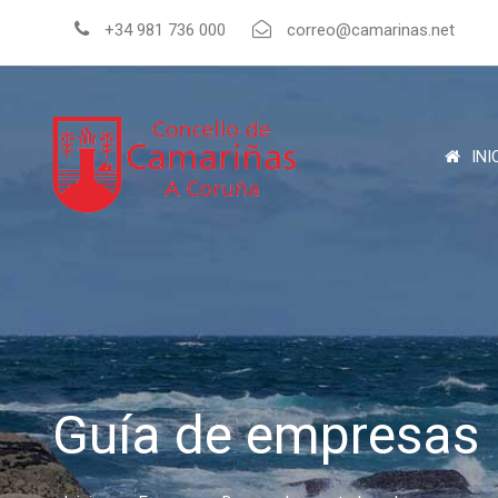
+34 981 736 000
correo@camarinas.net
INI
Guía de empresas