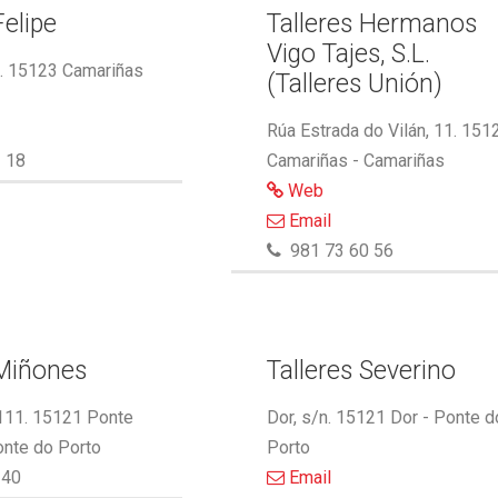
Felipe
Talleres Hermanos
Vigo Tajes, S.L.
2. 15123 Camariñas
(Talleres Unión)
Rúa Estrada do Vilán, 11. 151
 18
Camariñas - Camariñas
Web
Email
981 73 60 56
 Miñones
Talleres Severino
 111. 15121 Ponte
Dor, s/n. 15121 Dor - Ponte d
onte do Porto
Porto
340
Email