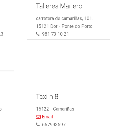
Talleres Manero
carretera de camariñas, 101.
15121 Dor - Ponte do Porto
23
981 73 10 21
Taxi n 8
o
15122 - Camariñas
Email
667993597