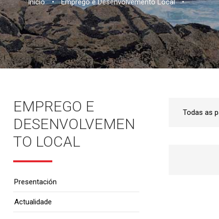
Inicio
•
Emprego e Desenvolvemento Local
•
EMPREGO E
DESENVOLVEMEN
TO LOCAL
Presentación
Actualidade