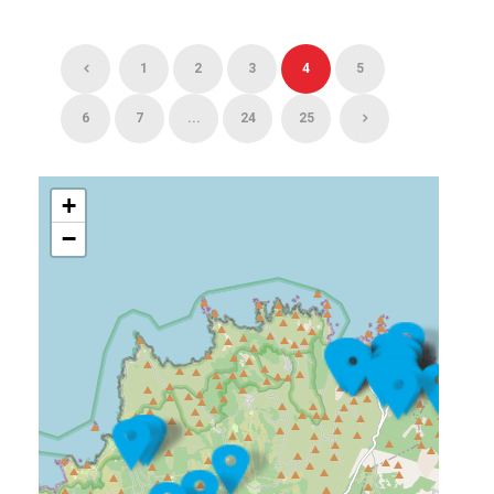
1
2
3
4
5
6
7
...
24
25
+
−