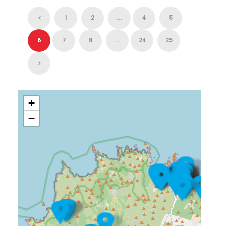
1
2
...
4
5
6
7
8
...
24
25
+
−