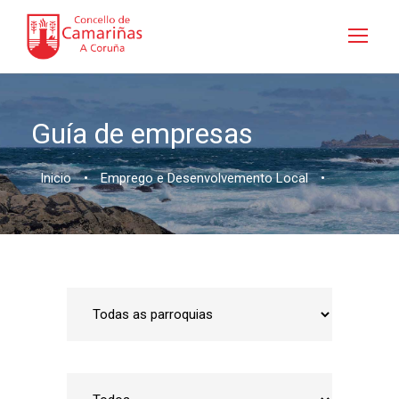
Guía de empresas
Inicio
•
Emprego e Desenvolvemento Local
•