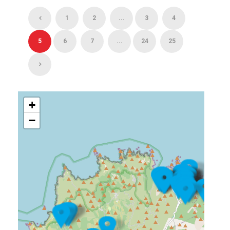
1
2
...
3
4
5
6
7
...
24
25
+
−