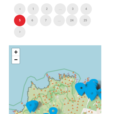
1
2
...
3
4
5
6
7
...
24
25
+
−