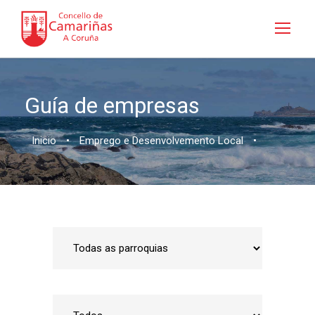
Guía de empresas
Inicio
•
Emprego e Desenvolvemento Local
•