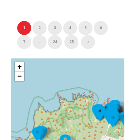
1
2
3
4
5
6
7
...
24
25
+
−