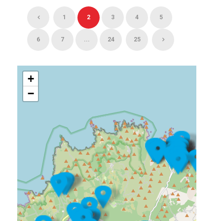
1
2
3
4
5
6
7
...
24
25
+
−