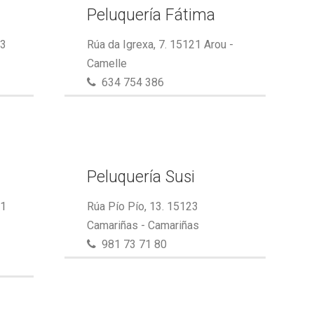
Peluquería Fátima
23
Rúa da Igrexa, 7. 15121 Arou -
Camelle
634 754 386
Peluquería Susi
21
Rúa Pío Pío, 13. 15123
Camariñas - Camariñas
981 73 71 80