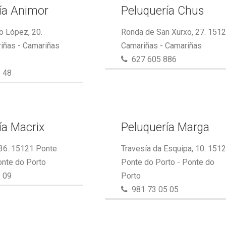
ía Animor
Peluquería Chus
o López, 20.
Ronda de San Xurxo, 27. 151
iñas - Camariñas
Camariñas - Camariñas
627 605 886
 48
ía Macrix
Peluquería Marga
 36. 15121 Ponte
Travesía da Esquipa, 10. 151
onte do Porto
Ponte do Porto - Ponte do
 09
Porto
981 73 05 05