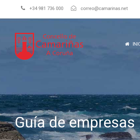
+34 981 736 000
correo@camarinas.net
INI
Guía de empresas