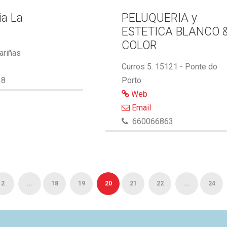
ia La
PELUQUERIA y
ESTETICA BLANCO 
COLOR
ariñas
Curros 5. 15121 - Ponte do
18
Porto
Web
Email
660066863
2
...
18
19
20
21
22
...
24