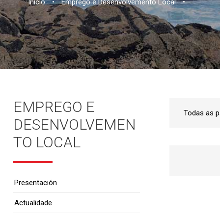
Inicio
•
Emprego e Desenvolvemento Local
•
EMPREGO E
DESENVOLVEMEN
TO LOCAL
Presentación
Actualidade