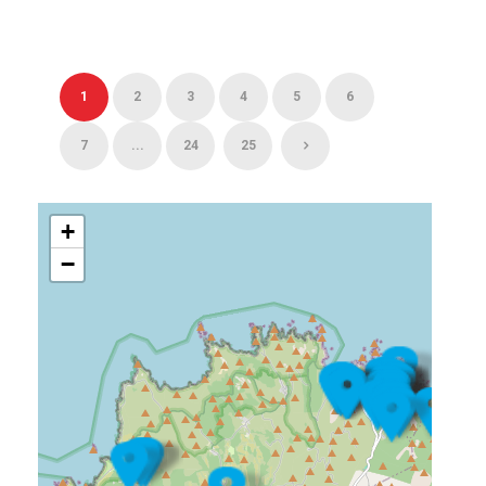
1
2
3
4
5
6
7
...
24
25
+
−