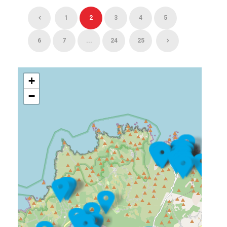
1
2
3
4
5
6
7
...
24
25
+
−