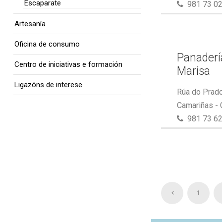
Escaparate
981 73 02
Artesanía
Oficina de consumo
Panaderí
Centro de iniciativas e formación
Marisa
Ligazóns de interese
Rúa do Prado
Camariñas -
981 73 62
1