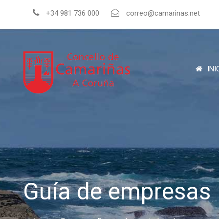
+34 981 736 000
correo@camarinas.net
INI
Guía de empresas