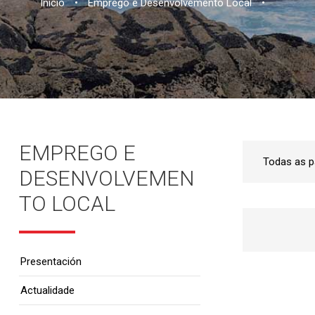
Inicio
•
Emprego e Desenvolvemento Local
•
EMPREGO E
DESENVOLVEMEN
TO LOCAL
Presentación
Actualidade