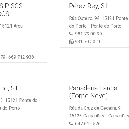
S PISOS
Pérez Rey, S.L.
COS
Rúa Outeiro, 94. 15121 Ponte
 15121 Arou -
do Porto - Ponte do Porto
981 73 00 39
981 70 50 10
79- 669 712 938
io, S.L
Panadería Barcia
(Forno Novo)
53. 15121 Ponte do
e do Porto
Rúa da Cruz de Cedeira, 9.
15123 Camariñas - Camariña
647 612 526