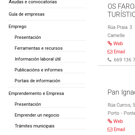
Axudas e convocatorias
OS FARO
TURÍSTI
Guía de empresas
Emprego
Rúa Praia. 3.
Camelle
Presentación
Web
Ferramentas e recursos
Email
Información laboral útil
669 136 7
Publicacións e informes
Portais de información
Pan Ignac
Emprendemento e Empresa
Presentación
Rúa Curros, 
Porto - Pont
Emprender un negocio
Web
Trámites municipais
Email