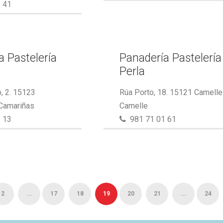
 41
a Pastelería
Panadería Pastelería
Perla
, 2. 15123
Rúa Porto, 18. 15121 Camelle
 Camariñas
Camelle
 13
981 71 01 61
2
...
17
18
19
20
21
...
24