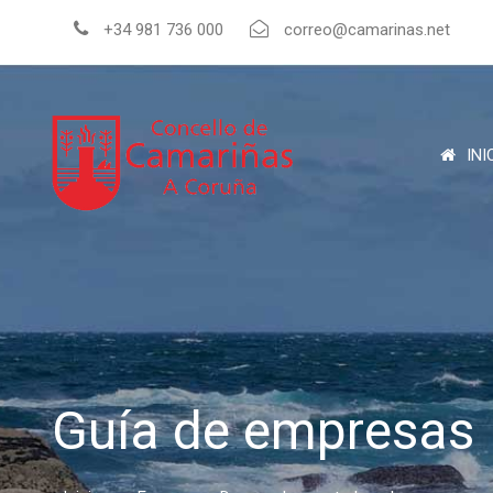
+34 981 736 000
correo@camarinas.net
INI
Guía de empresas