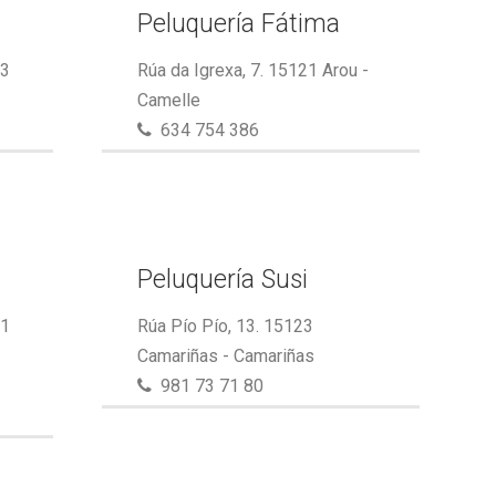
Peluquería Fátima
23
Rúa da Igrexa, 7. 15121 Arou -
Camelle
634 754 386
Peluquería Susi
21
Rúa Pío Pío, 13. 15123
Camariñas - Camariñas
981 73 71 80