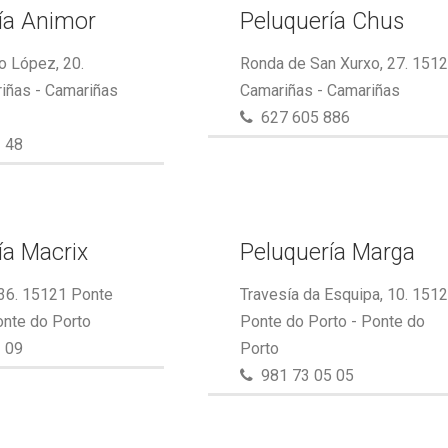
ía Animor
Peluquería Chus
o López, 20.
Ronda de San Xurxo, 27. 151
iñas - Camariñas
Camariñas - Camariñas
627 605 886
 48
ía Macrix
Peluquería Marga
 36. 15121 Ponte
Travesía da Esquipa, 10. 151
onte do Porto
Ponte do Porto - Ponte do
 09
Porto
981 73 05 05