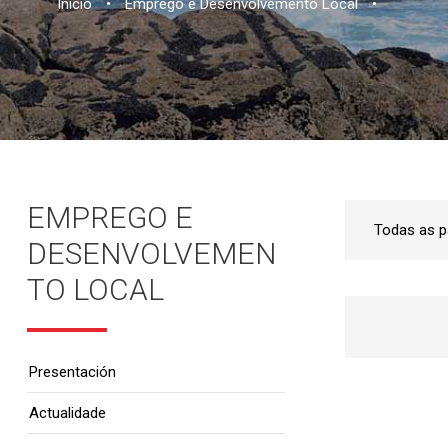
Inicio
•
Emprego e Desenvolvemento Local
•
EMPREGO E
DESENVOLVEMEN
TO LOCAL
Presentación
Actualidade