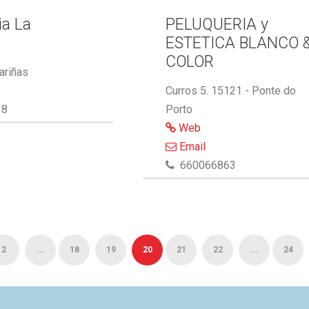
ia La
PELUQUERIA y
ESTETICA BLANCO 
COLOR
ariñas
Curros 5. 15121 - Ponte do
18
Porto
Web
Email
660066863
2
...
18
19
20
21
22
...
24