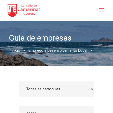
Guía de empresas
Inicio
•
Emprego e Desenvolvemento Local
•