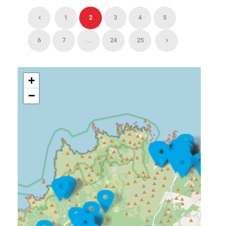
1
2
3
4
5
6
7
...
24
25
+
−