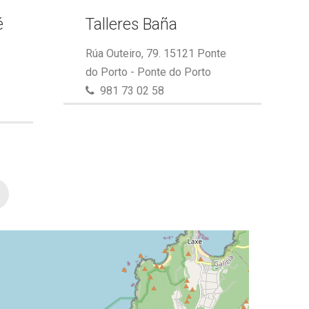
é
Talleres Baña
Rúa Outeiro, 79. 15121 Ponte
e
do Porto - Ponte do Porto
981 73 02 58