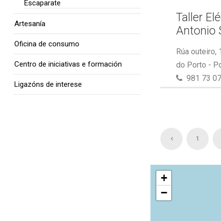
Escaparate
Taller El
Artesanía
Antonio 
Oficina de consumo
Rúa outeiro,
Centro de iniciativas e formación
do Porto - P
981 73 07
Ligazóns de interese
1
+
−