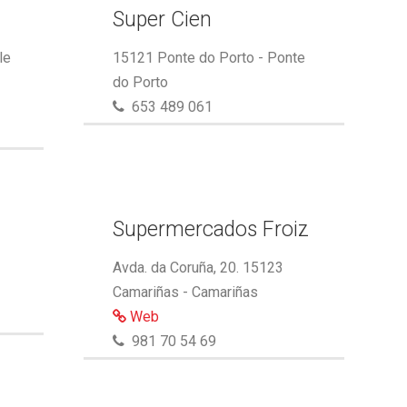
Super Cien
le
15121 Ponte do Porto - Ponte
do Porto
653 489 061
Supermercados Froiz
Avda. da Coruña, 20. 15123
Camariñas - Camariñas
Web
981 70 54 69