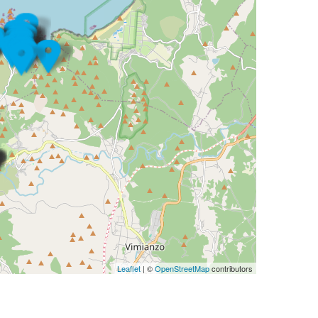
Leaflet
| ©
OpenStreetMap
contributors