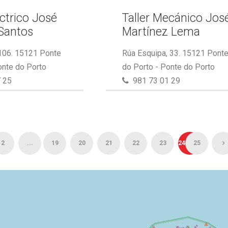
éctrico José
Taller Mecánico Jos
Santos
Martínez Lema
 106. 15121 Ponte
Rúa Esquipa, 33. 15121 Pont
onte do Porto
do Porto - Ponte do Porto
 25
981 73 01 29
2
...
19
20
21
22
23
24
25