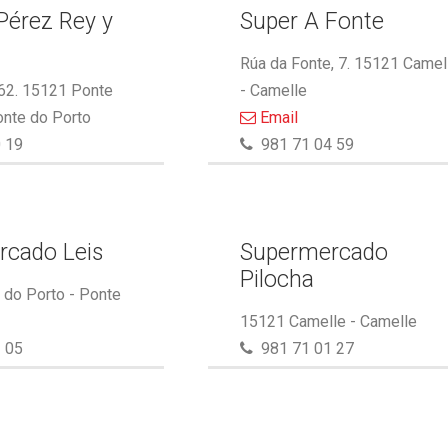
Pérez Rey y
Super A Fonte
.
Rúa da Fonte, 7. 15121 Camel
 62. 15121 Ponte
- Camelle
onte do Porto
Email
 19
981 71 04 59
rcado Leis
Supermercado
Pilocha
do Porto - Ponte
15121 Camelle - Camelle
 05
981 71 01 27