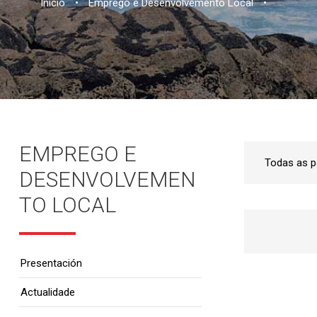
Inicio
•
Emprego e Desenvolvemento Local
•
EMPREGO E
DESENVOLVEMEN
TO LOCAL
Presentación
Actualidade