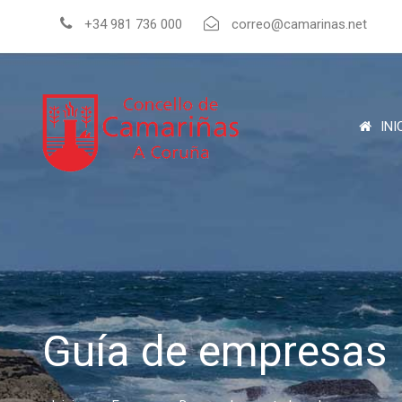
+34 981 736 000
correo@camarinas.net
INI
Guía de empresas