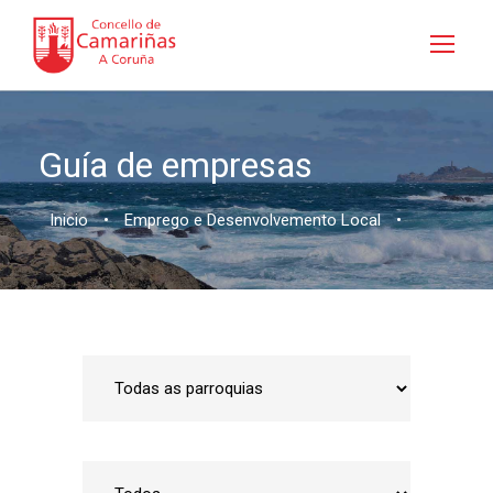
Guía de empresas
Inicio
•
Emprego e Desenvolvemento Local
•