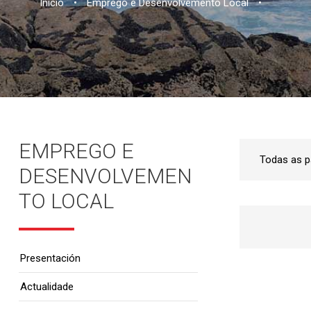
Inicio
•
Emprego e Desenvolvemento Local
•
EMPREGO E
DESENVOLVEMEN
TO LOCAL
Presentación
Actualidade