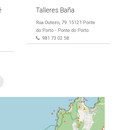
é
Talleres Baña
Rúa Outeiro, 79. 15121 Ponte
e
do Porto - Ponte do Porto
981 73 02 58