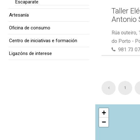
Escaparate
Taller El
Artesanía
Antonio 
Oficina de consumo
Rúa outeiro,
Centro de iniciativas e formación
do Porto - P
981 73 07
Ligazóns de interese
1
+
−