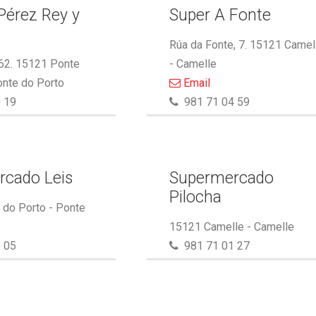
Pérez Rey y
Super A Fonte
.
Rúa da Fonte, 7. 15121 Camel
 62. 15121 Ponte
- Camelle
onte do Porto
Email
 19
981 71 04 59
rcado Leis
Supermercado
Pilocha
do Porto - Ponte
15121 Camelle - Camelle
 05
981 71 01 27