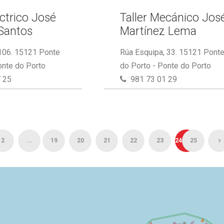
éctrico José
Taller Mecánico Jos
Santos
Martínez Lema
 106. 15121 Ponte
Rúa Esquipa, 33. 15121 Pont
onte do Porto
do Porto - Ponte do Porto
 25
981 73 01 29
2
...
19
20
21
22
23
24
25