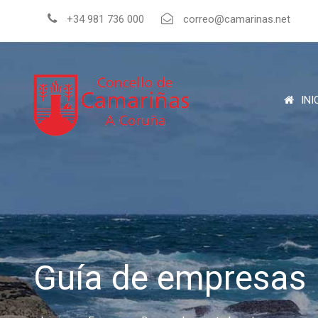
+34 981 736 000
correo@camarinas.net
INI
Guía de empresas