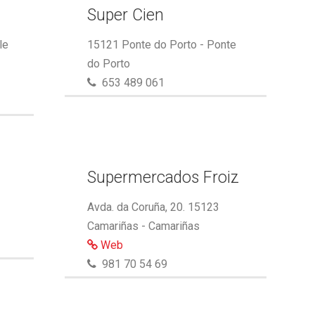
Super Cien
le
15121 Ponte do Porto - Ponte
do Porto
653 489 061
Supermercados Froiz
Avda. da Coruña, 20. 15123
Camariñas - Camariñas
Web
981 70 54 69