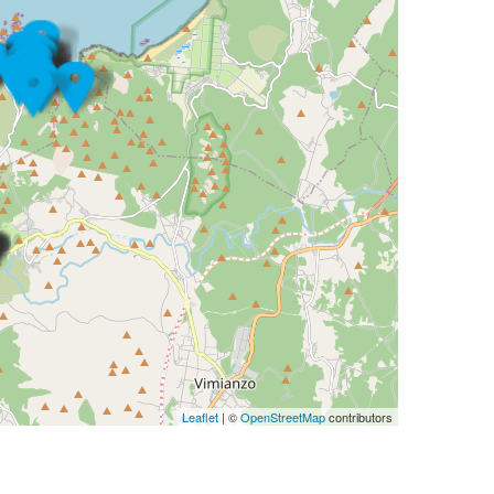
Leaflet
| ©
OpenStreetMap
contributors