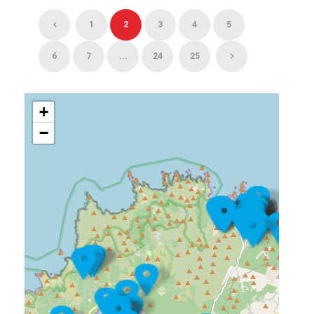
1
2
3
4
5
6
7
...
24
25
+
−