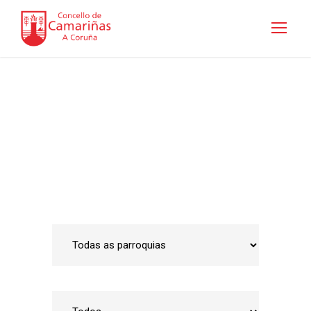
Guía de empresas
Inicio
•
Emprego e Desenvolvemento Local
•