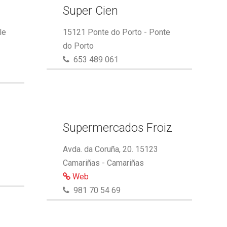
Super Cien
le
15121 Ponte do Porto - Ponte
do Porto
653 489 061
Supermercados Froiz
Avda. da Coruña, 20. 15123
Camariñas - Camariñas
Web
981 70 54 69