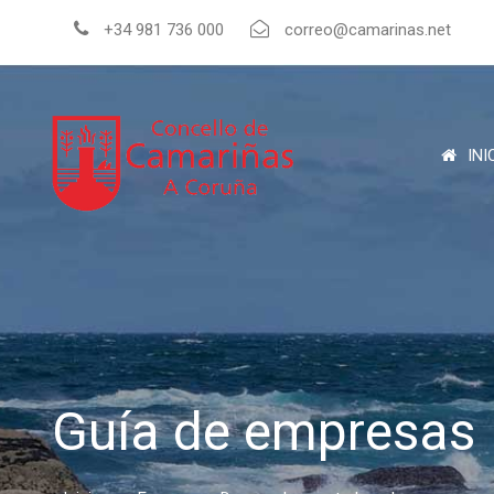
+34 981 736 000
correo@camarinas.net
INI
Guía de empresas