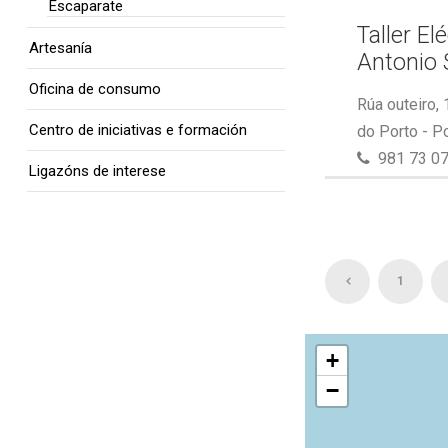
Escaparate
Taller El
Artesanía
Antonio 
Oficina de consumo
Rúa outeiro,
Centro de iniciativas e formación
do Porto - P
981 73 07
Ligazóns de interese
1
+
−