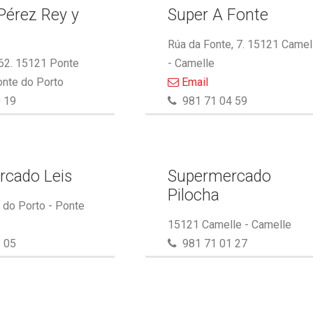
Pérez Rey y
Super A Fonte
.
Rúa da Fonte, 7. 15121 Camel
 62. 15121 Ponte
- Camelle
onte do Porto
Email
 19
981 71 04 59
rcado Leis
Supermercado
Pilocha
do Porto - Ponte
15121 Camelle - Camelle
 05
981 71 01 27