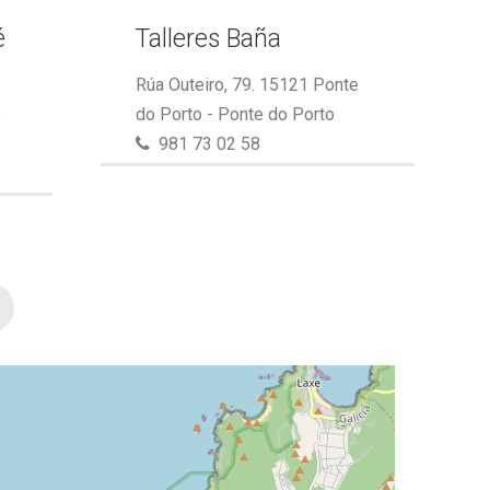
é
Talleres Baña
Rúa Outeiro, 79. 15121 Ponte
e
do Porto - Ponte do Porto
981 73 02 58