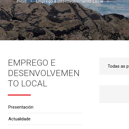
Inicio
•
Emprego e Desenvolvemento Local
•
EMPREGO E
DESENVOLVEMEN
TO LOCAL
Presentación
Actualidade