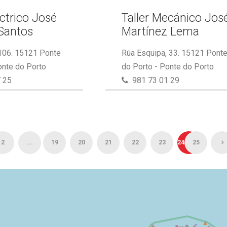
éctrico José
Taller Mecánico Jos
Santos
Martínez Lema
 106. 15121 Ponte
Rúa Esquipa, 33. 15121 Pont
onte do Porto
do Porto - Ponte do Porto
 25
981 73 01 29
2
...
19
20
21
22
23
24
25