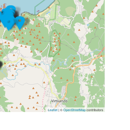
Leaflet
| ©
OpenStreetMap
contributors