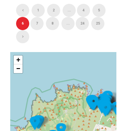
1
2
...
4
5
6
7
8
...
24
25
+
−