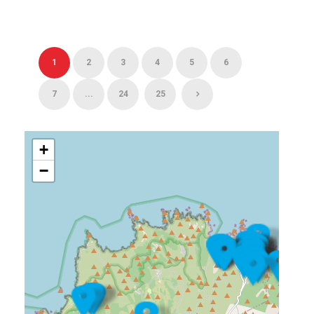
1
2
3
4
5
6
7
...
24
25
+
−