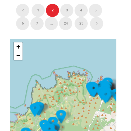
1
2
3
4
5
6
7
...
24
25
+
−