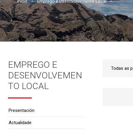
Inicio
•
Emprego e Desenvolvemento Local
•
EMPREGO E
DESENVOLVEMEN
TO LOCAL
Presentación
Actualidade