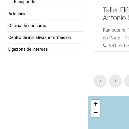
Escaparate
Taller El
Artesanía
Antonio 
Oficina de consumo
Rúa outeiro,
Centro de iniciativas e formación
do Porto - P
981 73 07
Ligazóns de interese
1
+
−