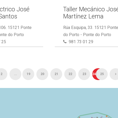
éctrico José
Taller Mecánico Jos
Santos
Martínez Lema
 106. 15121 Ponte
Rúa Esquipa, 33. 15121 Pont
onte do Porto
do Porto - Ponte do Porto
 25
981 73 01 29
2
...
19
20
21
22
23
24
25