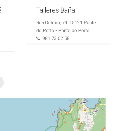
é
Talleres Baña
Rúa Outeiro, 79. 15121 Ponte
e
do Porto - Ponte do Porto
981 73 02 58