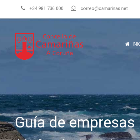
+34 981 736 000
correo@camarinas.net
INI
Guía de empresas