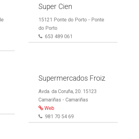
Super Cien
le
15121 Ponte do Porto - Ponte
do Porto
653 489 061
Supermercados Froiz
Avda. da Coruña, 20. 15123
Camariñas - Camariñas
Web
981 70 54 69