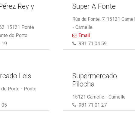
Pérez Rey y
Super A Fonte
.
Rúa da Fonte, 7. 15121 Camel
 62. 15121 Ponte
- Camelle
onte do Porto
Email
 19
981 71 04 59
rcado Leis
Supermercado
Pilocha
do Porto - Ponte
15121 Camelle - Camelle
 05
981 71 01 27