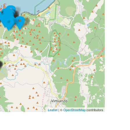
Leaflet
| ©
OpenStreetMap
contributors