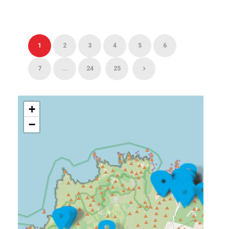
1
2
3
4
5
6
7
...
24
25
+
−