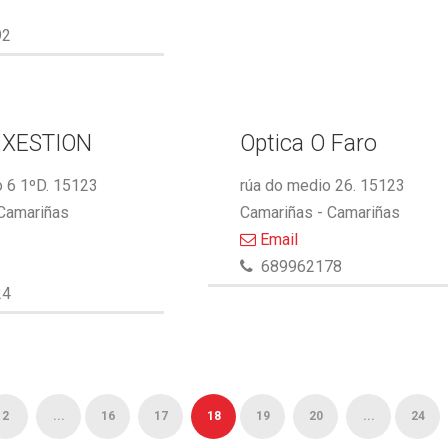
92
 XESTION
Optica O Faro
 6 1ºD. 15123
rúa do medio 26. 15123
 Camariñas
Camariñas - Camariñas
Email
689962178
24
2
...
16
17
18
19
20
...
24