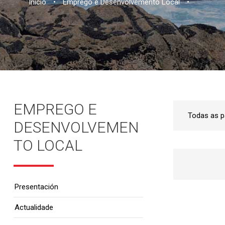
Inicio
•
Emprego e Desenvolvemento Local
•
EMPREGO E
DESENVOLVEMEN
TO LOCAL
Presentación
Actualidade