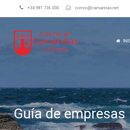
+34 981 736 000
correo@camarinas.net
INI
Guía de empresas