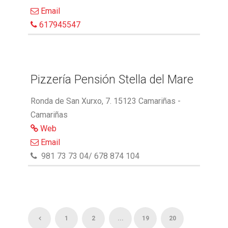
Email
617945547
Pizzería Pensión Stella del Mare
Ronda de San Xurxo, 7. 15123 Camariñas -
Camariñas
Web
Email
981 73 73 04/ 678 874 104
1
2
...
19
20