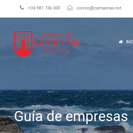
+34 981 736 000
correo@camarinas.net
INI
Guía de empresas