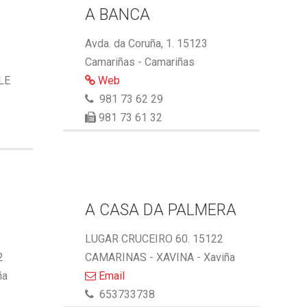
A BANCA
Avda. da Coruña, 1. 15123
Camariñas - Camariñas
LE
Web
981 73 62 29
981 73 61 32
A CASA DA PALMERA
LUGAR CRUCEIRO 60. 15122
2
CAMARINAS - XAVINA - Xaviña
ña
Email
653733738