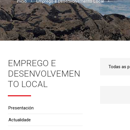
Inicio
•
Emprego e Desenvolvemento Local
•
EMPREGO E
DESENVOLVEMEN
TO LOCAL
Presentación
Actualidade