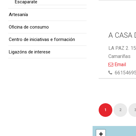
Escaparate
Artesanía
Oficina de consumo
A CASA 
Centro de iniciativas e formación
LA PAZ 2. 1
Ligazóns de interese
Camariñas
Email
6615469
1
2
+