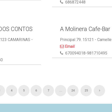
686872448
DOS CONTOS
A Molinera Cafe-Bar
5123 CAMARINAS -
Principal 79. 15121 - Camelle
Email
670094018-981710495
50
3
4
5
6
7
...
24
25