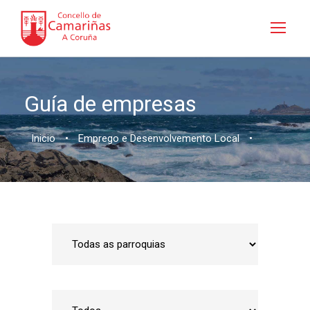
Guía de empresas
Inicio
•
Emprego e Desenvolvemento Local
•