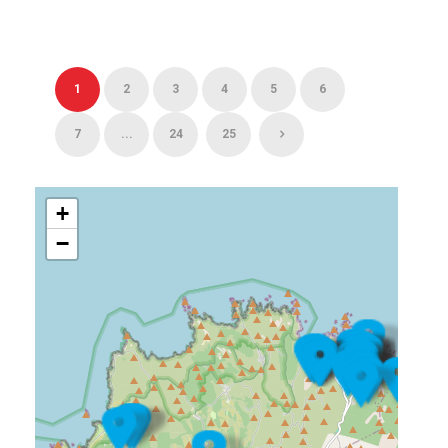
1
2
3
4
5
6
7
...
24
25
+
−