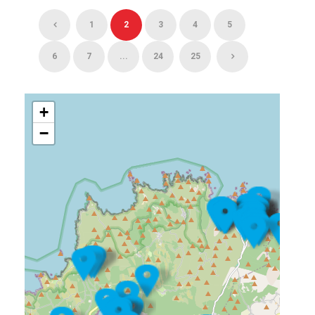
1
2
3
4
5
6
7
...
24
25
+
−