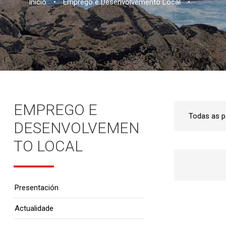
Inicio
•
Emprego e Desenvolvemento Local
•
EMPREGO E
DESENVOLVEMEN
TO LOCAL
Presentación
Actualidade