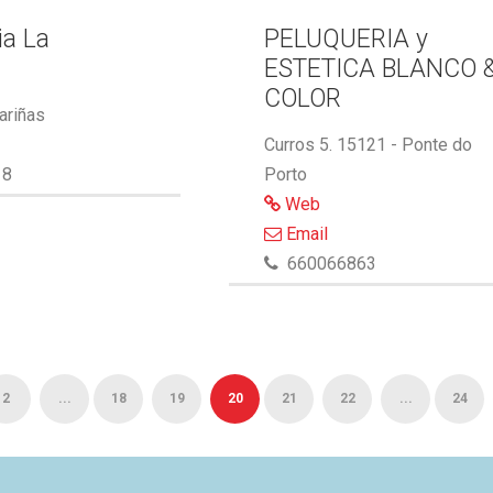
ia La
PELUQUERIA y
ESTETICA BLANCO 
COLOR
ariñas
Curros 5. 15121 - Ponte do
18
Porto
Web
Email
660066863
2
...
18
19
20
21
22
...
24