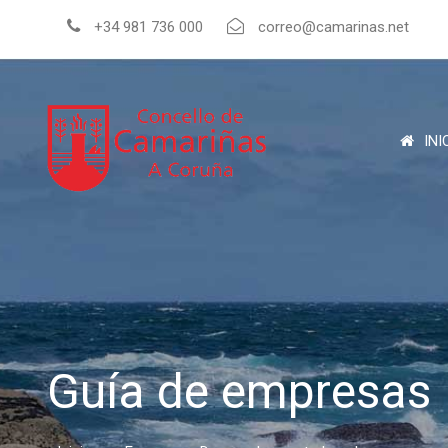
+34 981 736 000
correo@camarinas.net
INI
Guía de empresas