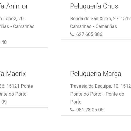
ía Animor
Peluquería Chus
o López, 20.
Ronda de San Xurxo, 27. 151
iñas - Camariñas
Camariñas - Camariñas
627 605 886
 48
ía Macrix
Peluquería Marga
 36. 15121 Ponte
Travesía da Esquipa, 10. 151
onte do Porto
Ponte do Porto - Ponte do
 09
Porto
981 73 05 05