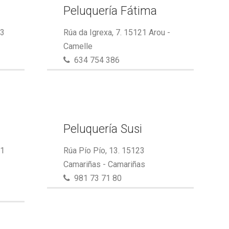
Peluquería Fátima
23
Rúa da Igrexa, 7. 15121 Arou -
Camelle
634 754 386
Peluquería Susi
21
Rúa Pío Pío, 13. 15123
Camariñas - Camariñas
981 73 71 80