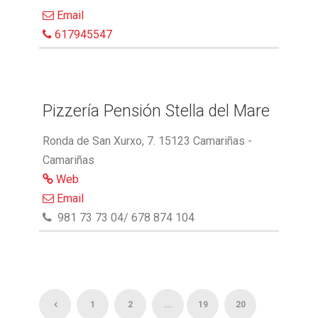
Email
617945547
Pizzería Pensión Stella del Mare
Ronda de San Xurxo, 7. 15123 Camariñas -
Camariñas
Web
Email
981 73 73 04/ 678 874 104
1
2
...
19
20