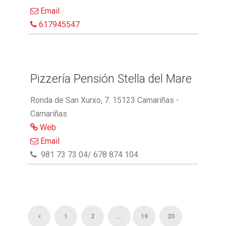
Email
617945547
Pizzería Pensión Stella del Mare
Ronda de San Xurxo, 7. 15123 Camariñas -
Camariñas
Web
Email
981 73 73 04/ 678 874 104
1
2
...
19
20