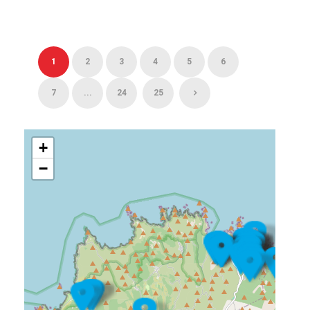
1
2
3
4
5
6
7
...
24
25
+
−